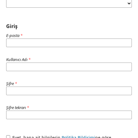
Giriş
E-posta
*
Kullanıcı Adı
*
Şifre
*
Şifre tekrarı
*
Evet, bana ait bilgilerin
Politika Bildirimi
ne göre