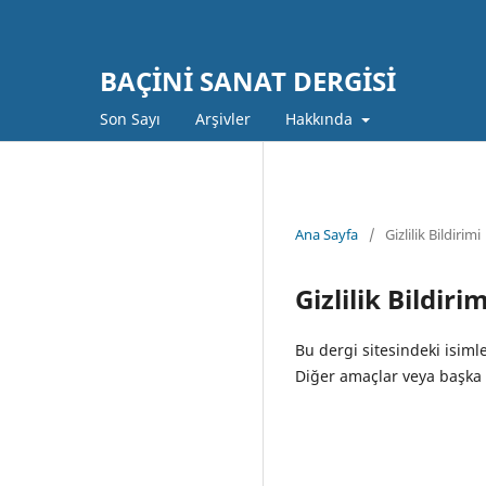
BAÇİNİ SANAT DERGİSİ
Son Sayı
Arşivler
Hakkında
Ana Sayfa
/
Gizlilik Bildirimi
Gizlilik Bildirim
Bu dergi sitesindeki isiml
Diğer amaçlar veya başka b